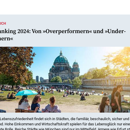
AUCH
anking 2024: Von »Over­performern« und »Under­
mern«
Lebenszufriedenheit findet sich in Städten, die familiär, beschaulich, sicher und
nd. Hohe Einkommen und Wirtschaftskraft spielen für das Lebensglück nur eine
te Rolle. Reiche Städte wie München sind nur im Mittelfeld, ärmere wie Erfurt s