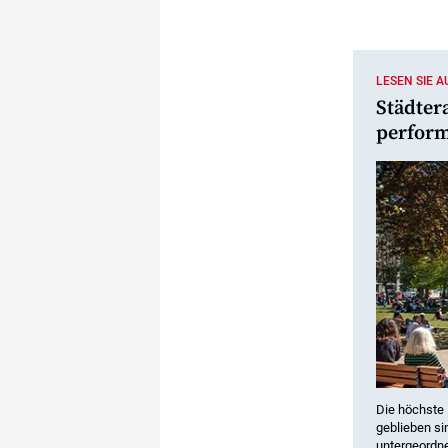
LESEN SIE 
Städter
perfor
Die höchste 
geblieben si
untergeordne