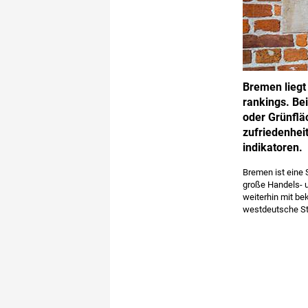
Bremen liegt
rankings. Be
oder Grünflä
zufriedenhei
indikatoren.
Bremen ist eine 
große Handels- u
weiterhin mit be
westdeutsche St