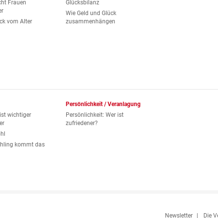
ht Frauen
Glücksbilanz
er
Wie Geld und Glück
ck vom Alter
zusammenhängen
Persönlichkeit / Veranlagung
st wichtiger
Persönlichkeit: Wer ist
er
zufriedener?
ohl
ühling kommt das
Newsletter
Die V