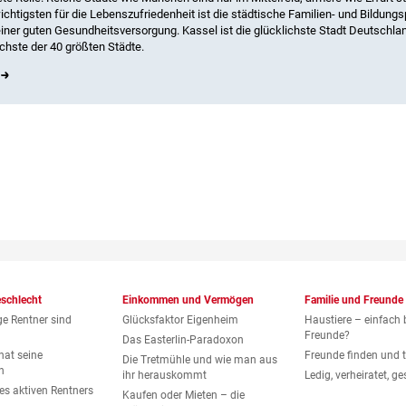
ichtigsten für die Lebenszufriedenheit ist die städtische Familien- und Bildungsp
einer guten Gesundheitsversorgung. Kassel ist die glücklichste Stadt Deutschla
ichste der 40 größten Städte.
eschlecht
Einkommen und Vermögen
Familie und Freunde
ge Rentner sind
Glücksfaktor Eigenheim
Haustiere – einfach 
Freunde?
Das Easterlin-Paradoxon
hat seine
Freunde finden und t
Die Tretmühle und wie man aus
n
ihr herauskommt
Ledig, verheiratet, g
es aktiven Rentners
Kaufen oder Mieten – die