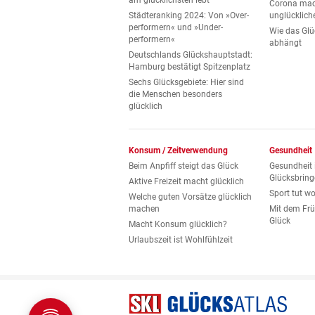
am glücklichsten lebt
Corona mac
Städteranking 2024: Von »Over­
unglücklich
performern« und »Under­
Wie das Glü
performern«
abhängt
Deutschlands Glückshauptstadt:
Hamburg bestätigt Spitzenplatz
Sechs Glücksgebiete: Hier sind
die Menschen besonders
glücklich
Konsum / Zeitverwendung
Gesundheit
Beim Anpfiff steigt das Glück
Gesundheit i
Glücksbring
Aktive Freizeit macht glücklich
Sport tut w
Welche guten Vorsätze glücklich
machen
Mit dem Fr
Glück
Macht Konsum glücklich?
Urlaubszeit ist Wohlfühlzeit