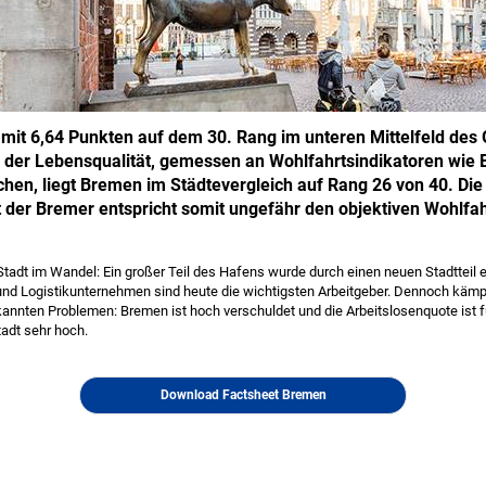
 mit 6,64 Punkten auf dem 30. Rang im unteren Mittelfeld des 
i der Lebensqualität, gemessen an Wohlfahrtsindikatoren wi
chen, liegt Bremen im Städtevergleich auf Rang 26 von 40. Di
t der Bremer entspricht somit ungefähr den objektiven Wohlfah
Stadt im Wandel: Ein großer Teil des Hafens wurde durch einen neuen Stadtteil e
nd Logistikunternehmen sind heute die wichtigsten Arbeitgeber. Dennoch kämpf
kannten Problemen: Bremen ist hoch verschuldet und die Arbeitslosenquote ist f
adt sehr hoch.
Download Factsheet Bremen