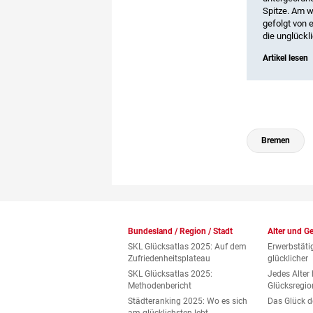
Spitze. Am w
gefolgt von 
die unglückl
Artikel lesen
Bremen
Bundesland / Region / Stadt
Alter und G
SKL Glücksatlas 2025: Auf dem
Erwerbstäti
Zufriedenheitsplateau
glücklicher
SKL Glücksatlas 2025:
Jedes Alter 
Methodenbericht
Glücksregio
Städteranking 2025: Wo es sich
Das Glück d