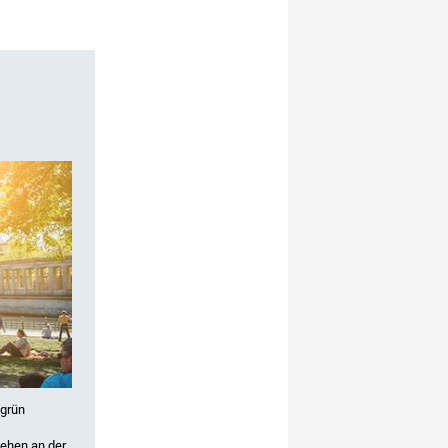
 grün
tehen an der