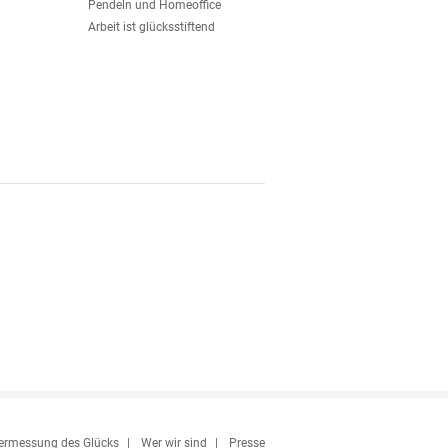
Pendeln und Homeoffice
Arbeit ist glücksstiftend
ermessung des Glücks
Wer wir sind
Presse