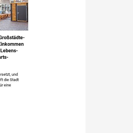
Groß­städte­
e Einkommen
e Lebens­
rts­
rsetzt, und
t die Stadt
ür eine