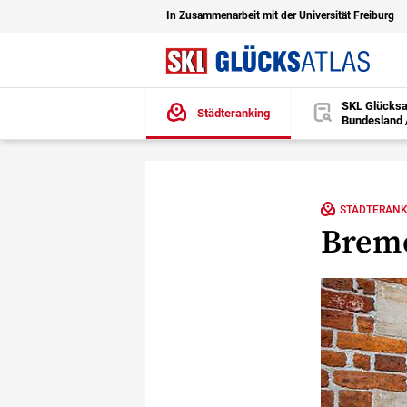
In Zusammenarbeit mit der Universität Freiburg
SKL Glücksa
Städteranking
Bundesland 
öffnen
Zu den Hauptinhalten springen
STÄDTERANK
Breme