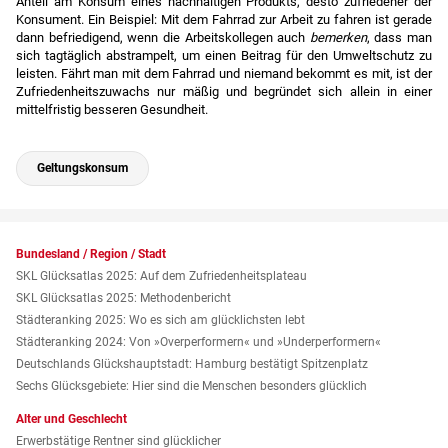
Anteil am Konsum eines nachhaltigen Produkts, desto zufriedener der
Konsument. Ein Beispiel: Mit dem Fahrrad zur Arbeit zu fahren ist gerade
dann befriedigend, wenn die Arbeitskollegen auch
bemerken
, dass man
sich tagtäglich abstrampelt, um einen Beitrag für den Umweltschutz zu
leisten. Fährt man mit dem Fahrrad und niemand bekommt es mit, ist der
Zufriedenheitszuwachs nur mäßig und begründet sich allein in einer
mittelfristig besseren Gesundheit.
Geltungskonsum
Bundesland / Region / Stadt
SKL Glücksatlas 2025: Auf dem Zufriedenheitsplateau
SKL Glücksatlas 2025: Methodenbericht
Städteranking 2025: Wo es sich am glücklichsten lebt
Städteranking 2024: Von »Over­performern« und »Under­performern«
Deutschlands Glückshauptstadt: Hamburg bestätigt Spitzenplatz
Sechs Glücksgebiete: Hier sind die Menschen besonders glücklich
Alter und Geschlecht
Erwerbstätige Rentner sind glücklicher