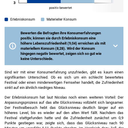
Erlebniskonsum
Materieller Konsum
Bewerten die Befragten ihre Konsumerfahrungen
positiv, können sie durch Erlebniskonsum eine
höhere Lebenszufriedenheit (9,04) erreichen als mit
materiellem Konsum (8,28). Wird der Konsum
hingegen negativ bewertet, zeigen sich so gut wie
keine Unterschiede.
Allgemeine Lebenszufriedenheit von 0 (ganz und gar
nicht zufrieden) bis 10 (ganz und gar zufrieden).
Sind wir mit einer Konsumerfahrung unzufrieden, gibt es kaum einen
signifikanten Unterschied. Ob es sich um ein schlecht bewertetes
Quelle
: Eigene Darstellung nach Nicolao et al. (2009).
Festival oder einen minderwertigen Fernseher handelt, die Zufriedenheit
Anmerkungen
: Die Ergebnisse wurden auf eine 11er-
sinkt auf ein ähnlich niedriges Niveau.
Skala hochskaliert.
Der Erlebniskonsum hat laut Nicolao noch einen weiteren Vorteil: Der
Anpassungsprozess auf das alte Glücksniveau vollzieht sich langsamer.
Der Festivalbesuch hebt das Glücksniveau deutlich länger auf ein
höheres Level, bis es wieder auf den alten Wert fällt. Nachdem das
Festival stattgefunden hatte und die Zufriedenheit zunächst um 0,9
Punkte gestiegen war, zeigte sich, dass das Glücksniveau nach 90