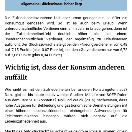
allgemeine Glücksniveau höher liegt.
Allgemeine Lebenszufriedenheit von 0 (ganz und gar
nicht zufrieden) bis 10 (ganz und gar zufrieden).
Die Zufriedenheitszunahme fällt aber umso geringer aus, je öfter ein
Konsumgut genossen wird. So ist es auch beim Urlaub: Wenn
Quelle
: Eigene Berechnung auf Basis des SOEP v35
unterdurchschnittliche Verdiener einmal im Jahr in Urlaub gehen, dann ist
(2015 bis 2018).
der Zufriedenheitseffekt deutlich höher als bei einem
Anmerkungen
: Ergebnisse einer Fixed-Effects-
überdurchschnittlichen Verdiener, der regelmäßig zu Urlaubsreisen
Regression unter Kontrolle zahlreicher verzerrender
aufbricht. Der Glückszuwachs steigt bei den »Niedrigverdienern« von 6,48
Einflüsse wie Alter, Einkommen, Gesundheits-
auf 7,15 Punkte (plus 0,67 Punkte), bei den »Gutverdienern« nur von 6,72
zustand, Bildung etc. Eine jährliche Urlaubsreise wird
auf 7,06 Punkte (plus 0,34 Punkte).
gezählt, wenn diese mindestens eine Woche des
Jahres andauert.
Wichtig ist, dass der Konsum anderen
auffällt
Wie sieht es mit den Zufriedenheiten bei anderen Konsumgütern aus?
Dazu gibt es bis heute relativ wenige Studien. Mithilfe von SOEP-Daten
aus dem Jahr 2010 konnten
Noll und Weick (2015)
nachweisen, dass
hohe Ausgaben für Bekleidung und gastronomische Dienstleistungen mit
einer höheren Lebenszufriedenheit einhergehen. Aufwendungen für
Telekommunikation hingegen wirken sich negativ auf die
Lebenszufriedenheit aus.
Macht das Auto glücklich? Es scheint keine große Rolle zu spielen, ob ein