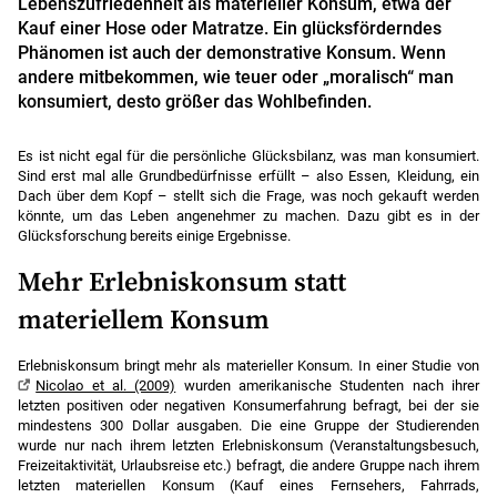
Lebenszufriedenheit als materieller Konsum, etwa der
Kauf einer Hose oder Matratze. Ein glücksförderndes
Phänomen ist auch der demonstrative Konsum. Wenn
andere mitbekommen, wie teuer oder „moralisch“ man
konsumiert, desto größer das Wohlbefinden.
Es ist nicht egal für die persönliche Glücksbilanz, was man konsumiert.
Sind erst mal alle Grundbedürfnisse erfüllt – also Essen, Kleidung, ein
Dach über dem Kopf – stellt sich die Frage, was noch gekauft werden
könnte, um das Leben angenehmer zu machen. Dazu gibt es in der
Glücksforschung bereits einige Ergebnisse.
Mehr Erlebniskonsum statt
materiellem Konsum
Erlebniskonsum bringt mehr als materieller Konsum. In einer Studie von
Nicolao et al. (2009)
wurden amerikanische Studenten nach ihrer
letzten positiven oder negativen Konsumerfahrung befragt, bei der sie
mindestens 300 Dollar ausgaben. Die eine Gruppe der Studierenden
wurde nur nach ihrem letzten Erlebniskonsum (Veranstaltungsbesuch,
Freizeitaktivität, Urlaubsreise etc.) befragt, die andere Gruppe nach ihrem
letzten materiellen Konsum (Kauf eines Fernsehers, Fahrrads,