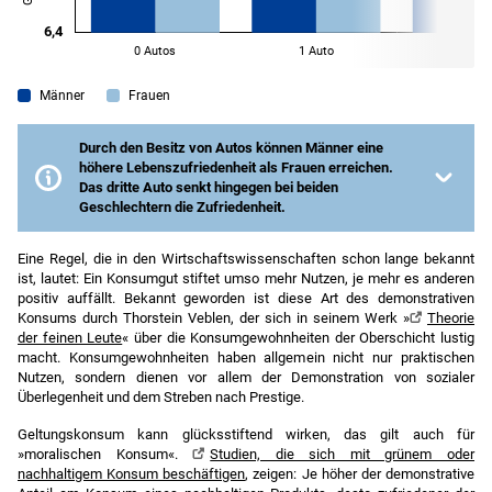
Männer
Frauen
Durch den Besitz von Autos können Männer eine
höhere Lebenszufriedenheit als Frauen erreichen.
Das dritte Auto senkt hingegen bei beiden
Geschlechtern die Zufriedenheit.
Allgemeine Lebenszufriedenheit von 0 (ganz und gar
nicht zufrieden) bis 10 (ganz und gar zufrieden).
Eine Regel, die in den Wirtschaftswissenschaften schon lange bekannt
ist, lautet: Ein Konsumgut stiftet umso mehr Nutzen, je mehr es anderen
Quelle
:
Eigene Berechnung auf Basis des SOEP v35
positiv auffällt. Bekannt geworden ist diese Art des demonstrativen
(2013).
Konsums durch Thorstein Veblen, der sich in seinem Werk »
Theorie
Anmerkungen
: OLS-Regression unter Kontrolle
der feinen Leute
« über die Konsumgewohnheiten der Oberschicht lustig
zahlreicher Faktoren wie Alter, Gesundheitszustand,
macht. Konsumgewohnheiten haben allgemein nicht nur praktischen
Nettoeinkommen, u. a.
Nutzen, sondern dienen vor allem der Demonstration von sozialer
Überlegenheit und dem Streben nach Prestige.
Geltungskonsum kann glücksstiftend wirken, das gilt auch für
»moralischen Konsum«.
Studien, die sich mit grünem oder
nachhaltigem Konsum beschäftigen
, zeigen: Je höher der demonstrative