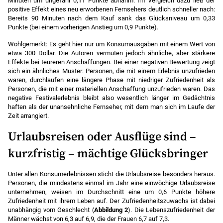
Minuten um ungefähr 0,11 Punkte abnahm. Im Vergleich dazu ließ der
positive Effekt eines neu erworbenen Fernsehers deutlich schneller nach:
Bereits 90 Minuten nach dem Kauf sank das Glücksniveau um 0,33
Punkte (bei einem vorherigen Anstieg um 0,9 Punkte).
Wohlgemerkt: Es geht hier nur um Konsumausgaben mit einem Wert von
etwa 300 Dollar. Die Autoren vermuten jedoch ähnliche, aber stärkere
Effekte bei teureren Anschaffungen. Bei einer negativen Bewertung zeigt
sich ein ähnliches Muster: Personen, die mit einem Erlebnis unzufrieden
waren, durchlaufen eine längere Phase mit niedriger Zufriedenheit als
Personen, die mit einer materiellen Anschaffung unzufrieden waren. Das
negative Festivalerlebnis bleibt also wesentlich länger im Gedächtnis
haften als der unansehnliche Fernseher, mit dem man sich im Laufe der
Zeit arrangiert.
Urlaubsreisen oder Ausflüge sind –
kurzfristig – mächtige Glücksbringer
Unter allen Konsumerlebnissen sticht die Urlaubsreise besonders heraus.
Personen, die mindestens einmal im Jahr eine einwöchige Urlaubsreise
unternehmen, weisen im Durchschnitt eine um 0,6 Punkte höhere
Zufriedenheit mit ihrem Leben auf. Der Zufriedenheitszuwachs ist dabei
unabhängig vom Geschlecht (
Abbildung 2
). Die Lebenszufriedenheit der
Männer wächst von 6,3 auf 6,9, die der Frauen 6,7 auf 7,3.