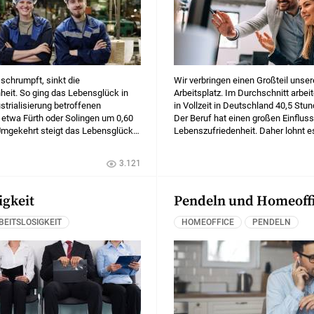
 schrumpft, sinkt die
Wir verbringen einen Großteil unse
heit. So ging das Lebensglück in
Arbeitsplatz. Im Durchschnitt arbei
strialisierung betroffenen
in Vollzeit in Deutschland 40,5 Stu
 etwa Fürth oder Solingen um 0,60
Der Beruf hat einen großen Einflus
Umgekehrt steigt das Lebensglück
Lebenszufriedenheit. Daher lohnt es
einem höheren Anteil an
Blick auf unser Glück am Arbeitspl
tigten, wie in Aichach-Friedberg
Jobwechsel zu werfen.
3.121
igkeit
Pendeln und Homeoff
BEITSLOSIGKEIT
HOMEOFFICE
PENDELN