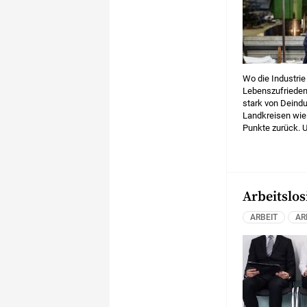
Wo die Industrie
Lebenszufrieden
stark von Deindu
Landkreisen wie
Punkte zurück. 
in Regionen mit 
Industriebeschäf
und Kiel.
Arbeitslos
ARBEIT
AR