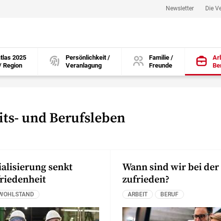
Newsletter
Die V
tlas 2025
Persönlichkeit /
Familie /
Arb
/ Region
Veranlagung
Freunde
Be
öffnen
öffnen
öffnen
its- und Berufsleben
alisierung senkt
Wann sind wir bei der
riedenheit
zufrieden?
WOHLSTAND
ARBEIT
BERUF