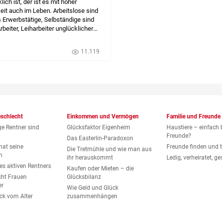
ich ist, der ist es mit hoher
it auch im Leben. Arbeitslose sind
s Erwerbstätige, Selbständige sind
rbeiter, Leiharbeiter unglücklicher
 Beschäftigte. Aber wie eng hängen
benszufriedenheit zusammen?
11.119
eschlecht
Einkommen und Vermögen
Familie und Freunde
ge Rentner sind
Glücksfaktor Eigenheim
Haustiere – einfach 
Freunde?
Das Easterlin-Paradoxon
hat seine
Freunde finden und t
Die Tretmühle und wie man aus
n
ihr herauskommt
Ledig, verheiratet, g
es aktiven Rentners
Kaufen oder Mieten – die
ht Frauen
Glücksbilanz
er
Wie Geld und Glück
ck vom Alter
zusammenhängen