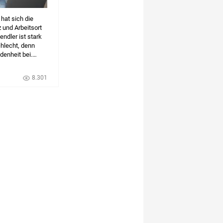
hat sich die
 und Arbeitsort
endler ist stark
chlecht, denn
denheit bei.
das Homeoffice
ndellast
8.301
lanz von Pendlern