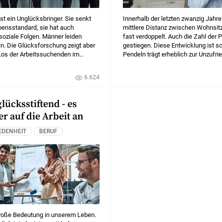
ist ein Unglücksbringer. Sie senkt
Innerhalb der letzten zwanzig Jahre 
bensstandard, sie hat auch
mittlere Distanz zwischen Wohnsitz
soziale Folgen. Männer leiden
fast verdoppelt. Auch die Zahl der P
en. Die Glücksforschung zeigt aber
gestiegen. Diese Entwicklung ist s
Los der Arbeitssuchenden im
Pendeln trägt erheblich zur Unzufrie
esser ist als gedacht.
Während der Corona-Pandemie ist 
populär geworden. Könnte es die Pe
6.624
mildern? Ein Blick auf die Glücksbi
und Heimarbeitern.
glücksstiftend - es
 auf die Arbeit an
EDENHEIT
BERUF
 große Bedeutung in unserem Leben.