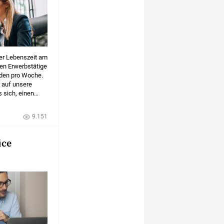
rer Lebenszeit am
ten Erwerbstätige
nden pro Woche.
s auf unsere
 sich, einen
atz und beim
9.151
ice