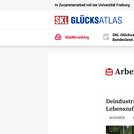
In Zusammenarbeit mit der Universität Freiburg
SKL Glücksa
Städteranking
Bundesland 
öffnen
Zu den Hauptinhalten springen
Arbe
Deindustri
Lebenszuf
WOHNEN