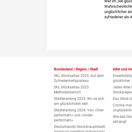
Wer im Job glückl
Wahrscheinlichke
unglücklicher al
zufriedener als A
als »ordentlich«
Arbeits- und Le
Bundesland / Region / Stadt
Alter und G
SKL Glücksatlas 2025: Auf dem
Erwerbstäti
Zufriedenheitsplateau
glücklicher
SKL Glücksatlas 2025:
Jedes Alter 
Methodenbericht
Glücksregio
Städteranking 2025: Wo es sich
Das Glück d
am glücklichsten lebt
Corona mac
Städteranking 2024: Von »Over­
unglücklich
performern« und »Under­
Wie das Glü
performern«
abhängt
Deutschlands Glückshauptstadt:
Hamburg bestätigt Spitzenplatz