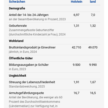
Schwächen
Holstein
land
Demografie
Anteil der 14- bis 24-Jährigen
6,97
7,0
an der Gesamtbevölkerung in Prozent, 2023
Geburtenrate
1,31
1,32
Zusammengefasste Geburtenziffer
(durchschnittliche Kinderzahl je Frau), 2024
Wohlstand
Bruttoinlandsprodukt je Einwohner
42.710
49.070
jährlich, in Euro, 2024
Öffentliche Güter
Bildungsausgaben je Schüler
9.500
9.990
in Euro, 2023
Ungleichheit
Streuung der Lebenszufriedenheit
1,91
1,67
Standardabweichung, 2025
Armutsgefährdungsquote
16,7
16,5
Anteil der Bevölkerung, die weniger als 60
Prozent des Durchschnittseinkommens
(Ländermedian) zur Verfügung hat, in