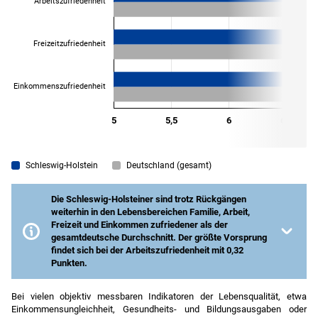
Schleswig-Holstein
Deutschland (gesamt)
Die Schleswig-Holsteiner sind trotz Rückgängen
weiterhin in den Lebensbereichen Familie, Arbeit,
Freizeit und Einkommen zufriedener als der
gesamtdeutsche Durchschnitt. Der größte Vorsprung
findet sich bei der Arbeitszufriedenheit mit 0,32
Punkten.
Anmerkungen:
Zufriedenheit von 0 (»
ganz und gar
nicht zufrieden
«) bis 10 (»
völlig zufrieden
«). Für die
Bei vielen objektiv messbaren Indikatoren der Lebensqualität, etwa
Repräsentativität wurden Gewichtungsfaktoren
Einkommensungleichheit, Gesundheits- und Bildungsausgaben oder