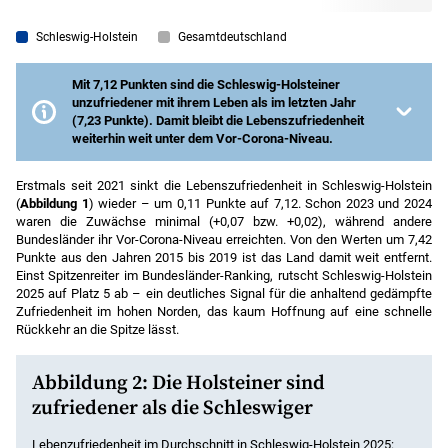
Schleswig-Holstein
Gesamtdeutschland
Mit 7,12 Punkten sind die Schleswig-Holsteiner
unzufriedener mit ihrem Leben als im letzten Jahr
(7,23 Punkte). Damit bleibt die Lebenszufriedenheit
weiterhin weit unter dem Vor-Corona-Niveau.
Anmerkungen:
Allgemeine Lebenszufriedenheit von 0
(»ganz und gar unzufrieden«) bis 10 (»völlig
Erstmals seit 2021 sinkt die Lebenszufriedenheit in Schleswig-Holstein
zufrieden«). Für die Repräsentativität wurden
(
Abbildung 1
) wieder – um 0,11 Punkte auf 7,12. Schon 2023 und 2024
Gewichtungsfaktoren genutzt.
waren die Zuwächse minimal (+0,07 bzw. +0,02), während andere
Bundesländer ihr Vor-Corona-Niveau erreichten. Von den Werten um 7,42
Quellen:
IfD Allensbach 2015 bis 2017, Glücksatlas-
Punkte aus den Jahren 2015 bis 2019 ist das Land damit weit entfernt.
Datenbank 2015 bis 2025; eigene Berechnungen.
Einst Spitzenreiter im Bundesländer-Ranking, rutscht Schleswig-Holstein
2025 auf Platz 5 ab – ein deutliches Signal für die anhaltend gedämpfte
Zufriedenheit im hohen Norden, das kaum Hoffnung auf eine schnelle
Rückkehr an die Spitze lässt.
Abbildung 2: Die Holsteiner sind
zufriedener als die Schleswiger
Lebenzufriedenheit im Durchschnitt in Schleswig-Holstein 2025: