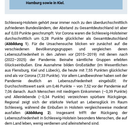
Hamburg sowie in Kiel.
Anmerkungen
: Allgemeine Lebenszufriedenheit
von 0 (»
ganz und gar unzufrieden
«) bis 10
Schleswig-Holstein gehört zwar immer noch zu den überdurchschnittlich
(»
völlig zufrieden
«). Für die Repräsentativität
zufriedenen Bundesländern, der Abstand zu Gesamtdeutschland ist aber
wurden Gewichtungsfaktoren genutzt.
auf 0,03 Punkte geschrumpft. Vor Corona waren die Schleswig-Holsteiner
durchschnittlich um 0,28 Punkte glücklicher als Gesamtdeutschland
Quelle
: Eigene Berechnungen auf Grundlage der
(
Abbildung 1
). Für die Ursachensuche blicken wir zunächst auf die
Glücksatlas-Datenbank 2025.
verschiedenen Bevölkerungsgruppen und vergleichen deren
Lebenszufriedenheit in den Jahren
vor
(2015–2019) mit denen
nach
(2022–2025) der Pandemie. Beinahe sämtliche Gruppen erlebten
Glückseinbußen. Eine Ausnahme bilden Großstädter (im Wesentlichen
aus Flensburg, Kiel und Lübeck), die heute mit 7,55 Punkten glücklicher
sind als vor Corona (7,33 Punkte). Vor allem Landbewohner haben seit der
Pandemie deutlich an Lebenszufriedenheit eingebüßt: Ihr
Durchschnittswert sank um 0,46 Punkte – von 7,52 vor der Pandemie auf
7,06 danach. Auch Menschen mit niedrigem Einkommen (–0,39 Punkte)
und Alleinlebende (–0,34 Punkte) verzeichnen spürbare Rückgänge.
Regional zeigt sich der stärkste Verlust an Lebensglück im Raum
Schleswig, während die Einbußen in Holstein vergleichsweise moderat
ausfallen (
Abbildung 2
). Insgesamt trifft der Rückgang der
Lebenszufriedenheit in Schleswig-Holstein besonders Menschen, die auf
dem Land leben, wenig verdienen und alleinstehend sind.