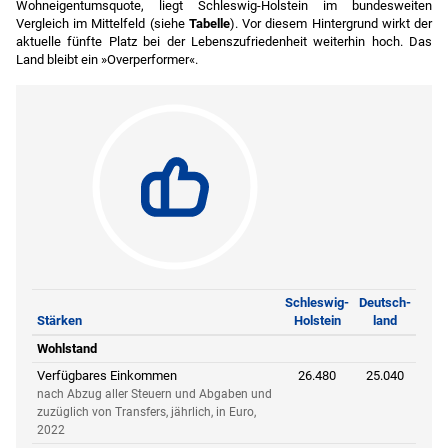
genutzt.
Wohneigentumsquote, liegt Schleswig-Holstein im bundesweiten
Vergleich im Mittelfeld (
siehe
Tabelle
). Vor diesem Hintergrund wirkt der
Quellen:
Ipsos, 2025; eigene Berechnungen.
aktuelle fünfte Platz bei der Lebenszufriedenheit weiterhin hoch. Das
Land bleibt ein »Overperformer«.
Schleswig-
Deutsch-
Stärken
Holstein
land
Wohlstand
Verfügbares Einkommen
26.480
25.040
nach Abzug aller Steuern und Abgaben und
zuzüglich von Transfers, jährlich, in Euro,
2022