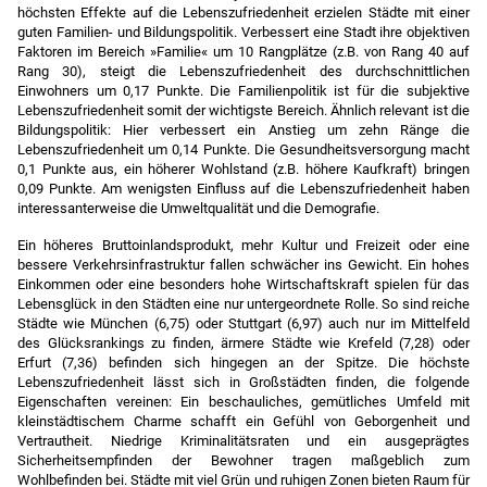
höchsten Effekte auf die Lebenszufriedenheit erzielen Städte mit einer
guten Familien- und Bildungspolitik. Verbessert eine Stadt ihre objektiven
Faktoren im Bereich »Familie« um 10 Rangplätze (z.B. von Rang 40 auf
Rang 30), steigt die Lebenszufriedenheit des durchschnittlichen
Einwohners um 0,17 Punkte. Die Familienpolitik ist für die subjektive
Lebenszufriedenheit somit der wichtigste Bereich. Ähnlich relevant ist die
Bildungspolitik: Hier verbessert ein Anstieg um zehn Ränge die
Lebenszufriedenheit um 0,14 Punkte. Die Gesundheitsversorgung macht
0,1 Punkte aus, ein höherer Wohlstand (z.B. höhere Kaufkraft) bringen
0,09 Punkte. Am wenigsten Einfluss auf die Lebenszufriedenheit haben
interessanterweise die Umweltqualität und die Demografie.
Ein höheres Bruttoinlandsprodukt, mehr Kultur und Freizeit oder eine
bessere Verkehrsinfrastruktur fallen schwächer ins Gewicht.
Ein hohes
Einkommen oder eine besonders hohe Wirtschaftskraft spielen für das
Lebensglück in den Städten eine nur untergeordnete Rolle. So sind reiche
Städte wie München (6,75) oder Stuttgart (6,97) auch nur im Mittelfeld
des Glücksrankings zu finden, ärmere Städte wie Krefeld (7,28) oder
Erfurt (7,36) befinden sich hingegen an der Spitze.
Die höchste
Lebenszufriedenheit lässt sich in Großstädten finden, die folgende
Eigenschaften vereinen: Ein beschauliches, gemütliches Umfeld mit
kleinstädtischem Charme schafft ein Gefühl von Geborgenheit und
Vertrautheit. Niedrige Kriminalitätsraten und ein ausgeprägtes
Sicherheitsempfinden der Bewohner tragen maßgeblich zum
Wohlbefinden bei. Städte mit viel Grün und ruhigen Zonen bieten Raum für