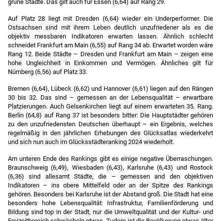
grüne Städte. Das gilt auch für Essen (6,64) auf Rang 29.
Auf Platz 28 liegt mit Dresden (6,64) wieder ein Underperformer. Die
Ostsachsen sind mit ihrem Leben deutlich unzufriedener als es die
objektiv messbaren Indikatoren erwarten lassen. Ähnlich schlecht
schneidet Frankfurt am Main (6,55) auf Rang 34 ab. Erwartet worden wäre
Rang 12. Beide Städte – Dresden und Frankfurt am Main – zeigen eine
hohe Ungleichheit in Einkommen und Vermögen. Ähnliches gilt für
Nürnberg (6,56) auf Platz 33.
Bremen (6,64), Lübeck (6,62) und Hannover (6,61) liegen auf den Rängen
30 bis 32. Das sind – gemessen an der Lebensqualität – erwartbare
Platzierungen. Auch Gelsenkirchen liegt auf einem erwarteten 35. Rang.
Berlin (64,8) auf Rang 37 ist besonders bitter: Die Hauptstädter gehören
zu den unzufriedensten Deutschen überhaupt – ein Ergebnis, welches
regelmäßig in den jährlichen Erhebungen des Glücksatlas wiederkehrt
und sich nun auch im Glücksstädteranking 2024 wiederholt.
Am unteren Ende des Rankings gibt es einige negative Überraschungen.
Braunschweig (6,49), Wiesbaden (6,43), Karlsruhe (6,43) und Rostock
(6,36) sind allesamt Städte, die – gemessen and den objektiven
Indikatoren – ins obere Mittelfeld oder an der Spitze des Rankings
gehören. Besonders bei Karlsruhe ist der Abstand groß. Die Stadt hat eine
besonders hohe Lebensqualität: Infrastruktur, Familienförderung und
Bildung sind top in der Stadt, nur die Umweltqualität und der Kultur- und
Freizeitbereich schwächeln etwas. Zudem ist die Bevölkerung etwas älter