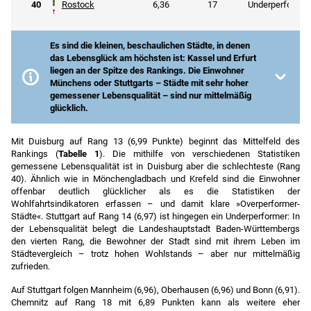
40
Rostock
6,36
17
Underperformer
Es sind die kleinen, beschaulichen Städte, in denen
das Lebensglück am höchsten ist: Kassel und Erfurt
liegen an der Spitze des Rankings. Die Einwohner
Münchens oder Stuttgarts – Städte mit sehr hoher
gemessener Lebensqualität – sind nur mittelmäßig
glücklich.
Anmerkung
: Es wurden Gewichtungsfaktoren
genutzt, um möglichst hohe Repräsentativität auf
Mit Duisburg auf Rang 13 (6,99 Punkte) beginnt das Mittelfeld des
Stadtebene zu erreichen.
Rankings (
Tabelle 1
). Die mithilfe von verschiedenen Statistiken
gemessene Lebensqualität ist in Duisburg aber die schlechteste (Rang
Underperformer
= Rang objektive Indikatoren >
40). Ähnlich wie in Mönchengladbach und Krefeld sind die Einwohner
Glücksindex.
offenbar deutlich glücklicher als es die Statistiken der
Overperformer
= Rang objektive Indikatoren <
Wohlfahrtsindikatoren erfassen – und damit klare »Overperformer-
Glücksindex:
Städte«. Stuttgart auf Rang 14 (6,97) ist hingegen ein Underperformer: In
Einwohner glücklicher als es die objektiven
der Lebensqualität belegt die Landeshauptstadt Baden-Württembergs
Indikatoren erwarten lassen.
den vierten Rang, die Bewohner der Stadt sind mit ihrem Leben im
O
= Glücksindex entspricht objektiven
Städtevergleich – trotz hohen Wohlstands – aber nur mittelmäßig
Indikatoren.
zufrieden.
Quellen
: Glücksatlas-Datenbank (2021-2024), eigene
Auf Stuttgart folgen Mannheim (6,96), Oberhausen (6,96) und Bonn (6,91).
Berechnungen.
Chemnitz auf Rang 18 mit 6,89 Punkten kann als weitere eher