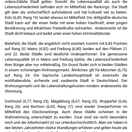
unterschätzte Stadt gelten. Sowohl die Lebensqualität als auch die
Lebenszufriedenheit befinden sich im Mittelfeld der Rankings: Die Stadt
gilt aber als wirtschaftlich aufstrebend und hat kulturell viel zu bieten.
Köln (6,85; Rang 19) landet ebenso im Mittelfeld: Die drittgrößte deutsche
Stadt kann auf der einen Seite mit einer hohen Kaufkraft, einer jungen
Bevölkerung und attraktiven Freizeitkultur aufwarten. Andererseits ist die
Stadt dicht bebaut und leidet unter einer hohen Kriminalitätsrate.
Bielefeld, die Stadt, die angeblich nicht existiert, kommt mit 6,83 Punkten
auf Rang 20. Mainz (6,82) und Freiburg (6,80) landen auf den Plätzen 21
und 22. Beide Städte sind deutliche Underperformer: Die gemessene
Lebensqualität ist in Mainz und Freiburg Spitze, die Lebenszufriedenheit
ihrer Bürger aber nur mittelmäßig. Ein Grund findet sich in beiden Städten
in einem schwierigen Wohnungsmarkt. Ähnliches gilt für München (6,75)
auf Rang 24. Die bayrische Landeshauptstadt ist einerseits die
wohlhabendste, sicherste und sauberste Stadt in Deutschland. Der
Wohnungsmarkt und die Lebenshaltungskosten mindern andererseits die
Stimmung.
Dortmund (6,77; Rang 23), Magdeburg (6,67; Rang 25), Wuppertal (6,66;
Rang 26) und Bochum (6,65; Rang 27) sind wieder Overperformer im
Mittelfeld des Glücksrankings. Auch diese Städte scheinen in der
Wahrnehmung unterschätzt zu werden: Zwar sind sie nicht besonders
reich und der Arbeitsmarkt ist nur unterdurchschnittlich. Aber sie haben in
den letzten Jahrzehnten starke Wandlungen erfahren und gelten heute als