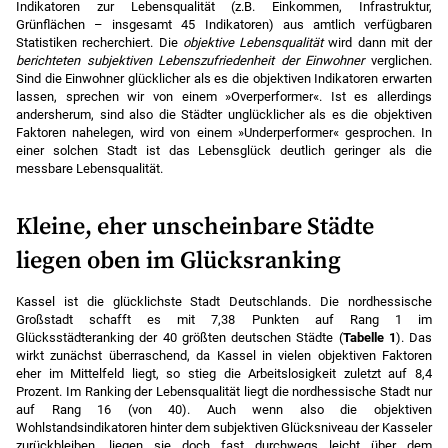
Indikatoren zur Lebensqualität (z.B. Einkommen, Infrastruktur,
Grünflächen – insgesamt 45 Indikatoren) aus amtlich verfügbaren
Statistiken recherchiert. Die
objektive Lebensqualität
wird dann mit der
berichteten subjektiven Lebenszufriedenheit der Einwohner
verglichen.
Sind die Einwohner glücklicher als es die objektiven Indikatoren erwarten
lassen, sprechen wir von einem »Overperformer«. Ist es allerdings
andersherum, sind also die Städter unglücklicher als es die objektiven
Faktoren nahelegen, wird von einem »Underperformer« gesprochen. In
einer solchen Stadt ist das Lebensglück deutlich geringer als die
messbare Lebensqualität.
Kleine, eher unscheinbare Städte
liegen oben im Glücksranking
Kassel ist die glücklichste Stadt Deutschlands. Die nordhessische
Großstadt schafft es mit 7,38 Punkten auf Rang 1 im
Glücksstädteranking der 40 größten deutschen Städte (
Tabelle 1
). Das
wirkt zunächst überraschend, da Kassel in vielen objektiven Faktoren
eher im Mittelfeld liegt, so stieg die Arbeitslosigkeit zuletzt auf 8,4
Prozent. Im Ranking der Lebensqualität liegt die nordhessische Stadt nur
auf Rang 16 (von 40). Auch wenn also die objektiven
Wohlstandsindikatoren hinter dem subjektiven Glücksniveau der Kasseler
zurückbleiben, liegen sie doch fast durchwegs leicht über dem