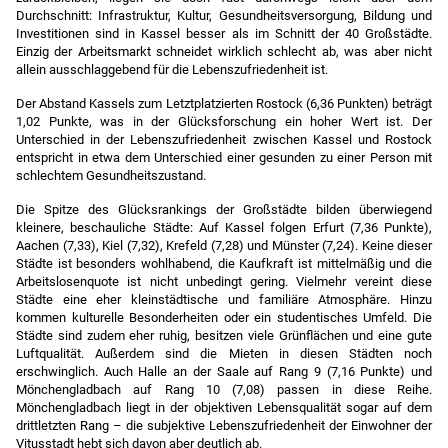
Durchschnitt: Infrastruktur, Kultur, Gesundheits­versorgung, Bildung und
Investitionen sind in Kassel besser als im Schnitt der 40 Großstädte.
Einzig der Arbeitsmarkt schneidet wirklich schlecht ab, was aber nicht
allein ausschlaggebend für die Lebenszufriedenheit ist.
Der Abstand Kassels zum Letztplatzierten Rostock (6,36 Punkten) beträgt
1,02 Punkte, was in der Glücksforschung ein hoher Wert ist. Der
Unterschied in der Lebenszufriedenheit zwischen Kassel und Rostock
entspricht in etwa dem Unterschied einer gesunden zu einer Person mit
schlechtem Gesundheitszustand.
Die Spitze des Glücksrankings der Großstädte bilden überwiegend
kleinere, beschauliche Städte: Auf Kassel folgen Erfurt (7,36 Punkte),
Aachen (7,33), Kiel (7,32), Krefeld (7,28) und Münster (7,24). Keine dieser
Städte ist besonders wohlhabend, die Kaufkraft ist mittelmäßig und die
Arbeitslosenquote ist nicht unbedingt gering. Vielmehr vereint diese
Städte eine eher kleinstädtische und familiäre Atmosphäre. Hinzu
kommen kulturelle Besonderheiten oder ein studentisches Umfeld. Die
Städte sind zudem eher ruhig, besitzen viele Grünflächen und eine gute
Luftqualität. Außerdem sind die Mieten in diesen Städten noch
erschwinglich. Auch Halle an der Saale auf Rang 9 (7,16 Punkte) und
Mönchengladbach auf Rang 10 (7,08) passen in diese Reihe.
Mönchengladbach liegt in der objektiven Lebensqualität sogar auf dem
drittletzten Rang – die subjektive Lebenszufriedenheit der Einwohner der
Vitusstadt hebt sich davon aber deutlich ab.