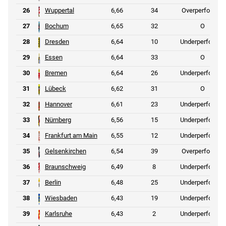
26
Wuppertal
6,66
34
Overperformer
27
Bochum
6,65
32
O
28
Dresden
6,64
10
Underperformer
29
Essen
6,64
33
O
30
Bremen
6,64
26
Underperformer
31
Lübeck
6,62
31
O
32
Hannover
6,61
23
Underperformer
33
Nürnberg
6,56
15
Underperformer
34
Frankfurt am Main
6,55
12
Underperformer
35
Gelsenkirchen
6,54
39
Overperformer
36
Braunschweig
6,49
8
Underperformer
37
Berlin
6,48
25
Underperformer
38
Wiesbaden
6,43
19
Underperformer
39
Karlsruhe
6,43
2
Underperformer