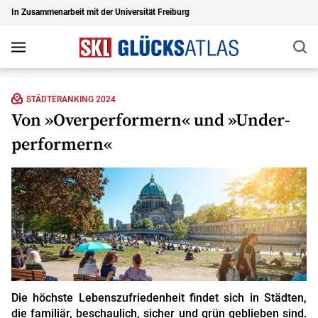
In Zusammenarbeit mit der Universität Freiburg
Suc
Navigation
Zu den Hauptinhalten springen
STÄDTERANKING 2024
Von »Over­performern« und »Under­
performern«
Die höchste Lebenszufriedenheit findet sich in Städten,
die familiär, beschaulich, sicher und grün geblieben sind.