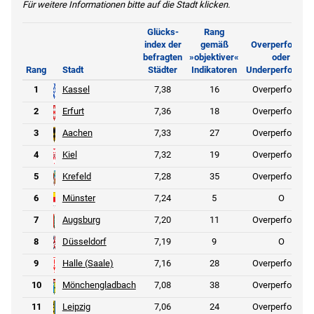
Für weitere Informationen bitte auf die Stadt klicken.
Glücks-
Rang
index der
gemäß
Overperformer
befragten
»objektiver«
oder
Rang
Stadt
Städter
Indikatoren
Underperformer
1
Kassel
7,38
16
Overperformer
2
Erfurt
7,36
18
Overperformer
3
Aachen
7,33
27
Overperformer
4
Kiel
7,32
19
Overperformer
5
Krefeld
7,28
35
Overperformer
6
Münster
7,24
5
O
7
Augsburg
7,20
11
Overperformer
8
Düsseldorf
7,19
9
O
9
Halle (Saale)
7,16
28
Overperformer
10
Mönchengladbach
7,08
38
Overperformer
11
Leipzig
7,06
24
Overperformer