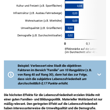
Beispiel: Verbessert eine Stadt die objektiven
Faktoren im Bereich "Familie"
um 10 Rangplätze
(z.B.
von Rang 40 auf Rang 30), dann hat das zur Folge,
dass sich die subjektive Lebenszufriedenheit
um
durchschnittlich 0,17 Punkte erhöht
.
Anmerkung
: Ergebnis einer OLS-Regression.
Die höchsten Effekte für die Lebens­zufrieden­heit erzielen Städte mit
Quellen
: Glücksatlas-Datenbank 2021-2024, eigene
einer guten Familien- und Bildungs­politik. Materieller Wohlstand ist nur
Berechnungen.
mäßig relevant. Den geringsten Effekt auf die Lebens­zufrieden­heit
haben interessanter­weise die Umwelt­qualität und die Demografie.