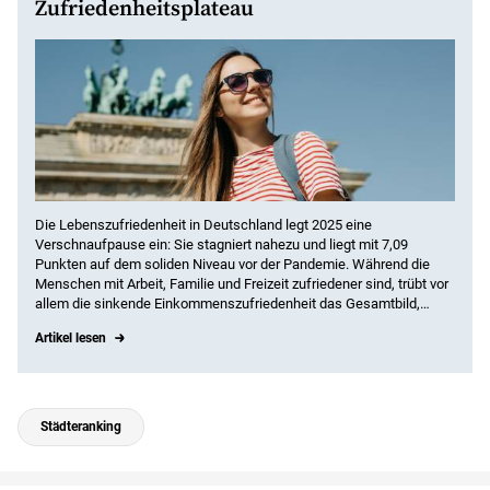
Zufriedenheitsplateau
Die Lebenszufriedenheit in Deutschland legt 2025 eine
Verschnaufpause ein: Sie stagniert nahezu und liegt mit 7,09
Punkten auf dem soliden Niveau vor der Pandemie. Während die
Menschen mit Arbeit, Familie und Freizeit zufriedener sind, trübt vor
allem die sinkende Einkommenszufriedenheit das Gesamtbild,
besonders in den unteren Einkommensgruppen. Regional rücken die
Artikel lesen
Werte enger zusammen. Von allgemeiner Unzufriedenheit kann
keine Rede sein.
Städteranking