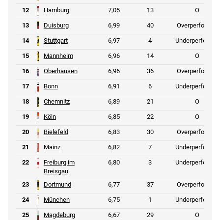
12
Hamburg
7,05
13
O
13
Duisburg
6,99
40
Overperformer
14
Stuttgart
6,97
4
Underperformer
15
Mannheim
6,96
14
O
16
Oberhausen
6,96
36
Overperformer
17
Bonn
6,91
6
Underperformer
18
Chemnitz
6,89
21
O
19
Köln
6,85
22
O
20
Bielefeld
6,83
30
Overperformer
21
Mainz
6,82
7
Underperformer
22
Freiburg im
6,80
3
Underperformer
Breisgau
23
Dortmund
6,77
37
Overperformer
24
München
6,75
1
Underperformer
25
Magdeburg
6,67
29
O