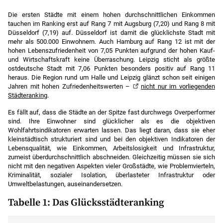
Die ersten Städte mit einem hohen durchschnittlichen Einkommen
tauchen im Ranking erst auf Rang 7 mit Augsburg (7,20) und Rang 8 mit
Düsseldorf (7,19) auf. Düsseldorf ist damit die glücklichste Stadt mit
mehr als 500.000 Einwohnern. Auch Hamburg auf Rang 12 ist mit der
hohen Lebenszufriedenheit von 7,05 Punkten aufgrund der hohen Kauf-
und Wirtschaftskraft keine Überraschung. Leipzig sticht als größte
ostdeutsche Stadt mit 7,06 Punkten besonders positiv auf Rang 11
heraus. Die Region rund um Halle und Leipzig glänzt schon seit einigen
Jahren mit hohen Zufriedenheitswerten –
nicht nur im vorliegenden
Städteranking
.
Es fällt auf, dass die Städte an der Spitze fast durchwegs Overperformer
sind. Ihre Einwohner sind glücklicher als es die objektiven
Wohlfahrtsindikatoren erwarten lassen. Das liegt daran, dass sie eher
kleinstädtisch strukturiert sind und bei den objektiven Indikatoren der
Lebensqualität, wie Einkommen, Arbeitslosigkeit und Infrastruktur,
zumeist überdurchschnittlich abschneiden. Gleichzeitig müssen sie sich
nicht mit den negativen Aspekten vieler Großstädte, wie Problemvierteln,
Kriminalität, sozialer Isolation, überlasteter Infrastruktur oder
Umweltbelastungen, auseinandersetzen.
Tabelle 1: Das Glücksstädteranking