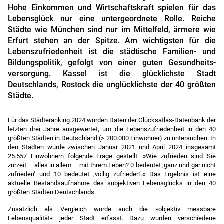
Hohe Einkommen und Wirtschafts­kraft spielen für das
Lebens­glück nur eine untergeordnete Rolle. Reiche
Städte wie München sind nur im Mittelfeld, ärmere wie
Erfurt stehen an der Spitze. Am wichtigsten für die
Lebens­zufrieden­heit ist die städtische Familien- und
Bildungspolitik, gefolgt von einer guten Gesundheits­
versorgung. Kassel ist die glücklichste Stadt
Deutschlands, Rostock die unglücklichste der 40 größten
Städte.
Für das Städteranking 2024 wurden Daten der Glücksatlas-Datenbank der
letzten drei Jahre ausgewertet, um die Lebenszufriedenheit in den 40
größten Städten in Deutschland (> 200.000 Einwohner) zu untersuchen. In
den Städten wurde zwischen Januar 2021 und April 2024 insgesamt
25.557 Einwohnern folgende Frage gestellt: »Wie zufrieden sind Sie
zurzeit – alles in allem – mit Ihrem Leben? 0 bedeutet ‚ganz und gar nicht
zufrieden‘ und 10 bedeutet ‚völlig zufrieden‘.« Das Ergebnis ist eine
aktuelle Bestandsaufnahme des subjektiven Lebensglücks in den 40
größten Städten Deutschlands.
Zusätzlich als Vergleich wurde auch die »objektiv messbare
Lebensqualität« jeder Stadt erfasst. Dazu wurden verschiedene