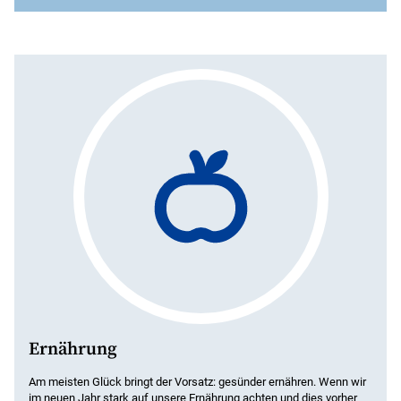
Anmerkungen:
Ergebnis einer Fixed-Effects-
Regression unter Konstanthaltung zahlreicher
Faktoren wie z.B. Geschlecht, Alter, Einkommen,
Gesundheitszustand sowie persönlicher Veranlagung.
*
Starke gesundheitsbewusste Ernährung = Täglich
darauf achten, wenig Zucker und Fett sowie viel Obst
und Gemüse zu sich zu nehmen.
**
Normalgewicht = Body-Mass-Index (BMI) zwischen
19 und 25. Übergewicht = BMI zwischen 25 und 30.
***
Lebenszufriedenheit: Antwort auf die Frage »Wie
zufrieden sind Sie gegenwärtig, alles in allem, mit
ihrem Leben?« Skala geht von 0 (»ganz und gar
unzufrieden«) bis 10 (»ganz und gar zufrieden«).
Quellen:
Sozio-oekonomisches Panel (v37, 1984-
2020), Glücksatlas 2017, 2019 und 2020.
Ernährung
Am meisten Glück bringt der Vorsatz: gesünder ernähren. Wenn wir
im neuen Jahr stark auf unsere Ernährung achten und dies vorher