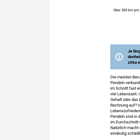
Je län
denhei
zirka 
Quelle
Die meisten Beru
Anmer
Pendeln verbunde
im Schnitt fast 
viel Lebenszeit. 
Gehalt oder das
Rechnung auf? I
Lebenszufriedenh
Pendeln sind in
im Durchschnitt 
Natürlich macht 
eindeutig schädl