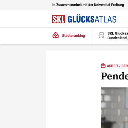
In Zusammenarbeit mit der Universität Freiburg
SKL Glücksa
Städteranking
Bundesland 
öffnen
Zu den Hauptinhalten springen
ARBEIT / BE
Pende