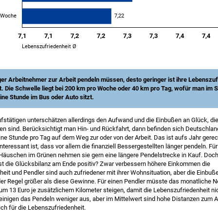
ger Arbeitnehmer zur Arbeit pendeln müssen, desto geringer ist ihre Lebenszuf
t. Die Schwelle liegt bei 200 km pro Woche oder 40 km pro Tag, wofür man im S
eine Stunde im Bus oder Auto sitzt.
: Eigene Berechnungen auf Grundlage des Sozio-oekonomischen Panels (v33.1)
fstätigen unterschätzen allerdings den Aufwand und die Einbußen an Glück, di
kung
: Selbstständige sind nicht berücksichtigt.
n sind. Berücksichtigt man Hin- und Rückfahrt, dann befinden sich Deutschlan
eine Stunde pro Tag auf dem Weg zur oder von der Arbeit. Das ist aufs Jahr ger
Interessant ist, dass vor allem die finanziell Bessergestellten länger pendeln. Fü
 Häuschen im Grünen nehmen sie gern eine längere Pendelstrecke in Kauf. Doch
st die Glücksbilanz am Ende positiv? Zwar verbessern höhere Einkommen die
eit und Pendler sind auch zufriedener mit ihrer Wohnsituation, aber die Einbuß
 der Regel größer als diese Gewinne. Für einen Pendler müsste das monatliche
um 13 Euro je zusätzlichem Kilometer steigen, damit die Lebenszufriedenheit nic
einigen das Pendeln weniger aus, aber im Mittelwert sind hohe Distanzen zum A
ich für die Lebenszufriedenheit.