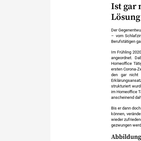
Ist gar
Lösung
Der Gegenentwurf
– vom Schlafzim
Berufstätigen ga
Im Frühling 202
angeordnet. Da
Homeoffice Täti
ersten Corona-Ze
den gar nicht 
Erklärungsansatz
strukturiert wu
im Homeoffice Tä
anscheinend dah
Bis er dann doch
können, verände
wieder zufriedene
gezwungen werd
Abbildung 