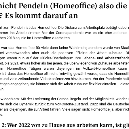
 nicht Pendeln (Homeoffice) also die
? Es kommt darauf an
 zum Pendeln ist das Homeoffice: Die Distanz zum Arbeitsplatz beträgt dabei
mer ins Arbeitszimmer. Vor der Coronapandemie war es ein eher seltenes
ben 2018 an, nie im Homeoffice zu arbeiten.
0 war das Homeoffice für viele dann keine Wahl mehr, sondern wurde von Staat
bei verschwanden aber auch die positiven Effekte der Arbeit zuhause. D
gen waren nun auf der Glücks-Überholspur: Ihre Lebens- und Arbeitszufriede
it, bis 2021, etwas höher als bei jenen, die überwiegend von Zuhause arbeiteten
im Homeoffice Tätigen waren diejenigen im Vollzeit-Homeoffice kaum z
 ist, dass das Homeoffice oft nicht freiwillig gewählt wurde, dass die Homeoffi
rde und viele zeitraubende Videokonferenzen hinzukamen. Vor der Pandemie hat
tigen angegeben, sie könnten sich die Arbeit zuhause flexibler einteilen – diese
in.
 wiederkam: Mit der Lockerung der Corona-Regeln und der Möglichkeit, wieder 
rte sich die Dynamik zurück zum Vor-Corona-Zustand. 2022 sind die Deutsch
r als diejenigen, die zur Arbeit fahren. Viele sagen sich: Homeoffice ja, aber ni
e.
2: Wer 2022 von zu Hause aus arbeiten kann, ist g