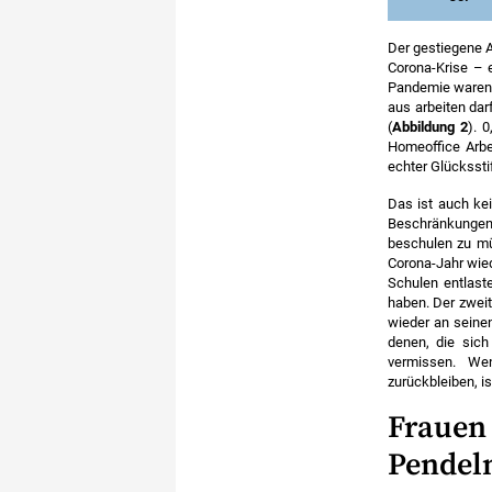
Anmer
unzufr
Der gestiegene A
Ergebn
Corona-Krise – 
Geschl
Pandemie waren e
aus arbeiten dar
Quelle
(
Abbildung 2
). 
Homeoffice Arbe
echter Glücksstif
Das ist auch ke
Beschränkungen 
beschulen zu mü
Corona-Jahr wied
Schulen entlaste
haben. Der zweit
wieder an seinen
denen, die sich
vermissen. Wen
zurückbleiben, is
Frauen 
Pendeln