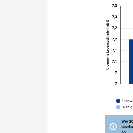
Überwi
Wenig 
Wer 20
überha
so.