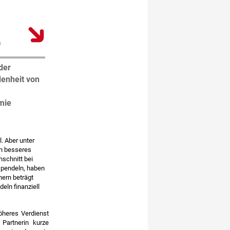
2
der
enheit von
mie
. Aber unter
in besseres
hschnitt bei
r pendeln, haben
nern beträgt
eln finanziell
höheres Verdienst
Partnerin kurze