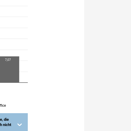
fice
e, die
h nicht