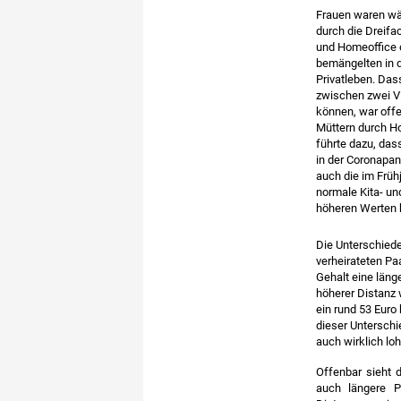
Frauen waren wä
durch die Dreifa
und Homeoffice o
bemängelten in d
Privatleben. Das
zwischen zwei V
können, war off
Müttern durch H
führte dazu, das
in der Coronapan
auch die im Früh
normale Kita- und
höheren Werten b
Die Unterschiede
verheirateten Pa
Gehalt eine läng
höherer Distanz 
ein rund 53 Euro
dieser Unterschi
auch wirklich loh
Offenbar sieht d
auch längere P