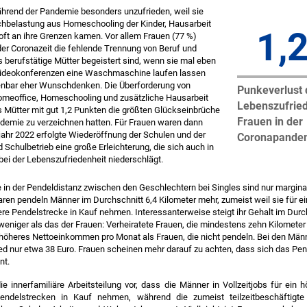
hrend der Pandemie besonders unzufrieden, weil sie
chbelastung aus Homeschooling der Kinder, Hausarbeit
1
,
ft an ihre Grenzen kamen. Vor allem Frauen (77 %)
er Coronazeit die fehlende Trennung von Beruf und
s berufstätige Mütter begeistert sind, wenn sie mal eben
ideokonferenzen eine Waschmaschine laufen lassen
enbar eher Wunschdenken. Die Überforderung von
Punkeverlust 
omeoffice, Homeschooling und zusätzliche Hausarbeit
Lebenszufried
s Mütter mit gut 1,2 Punkten die größten Glückseinbrüche
Frauen in der
demie zu verzeichnen hatten. Für Frauen waren dann
jahr 2022 erfolgte Wiederöffnung der Schulen und der
Coronapande
 Schulbetrieb eine große Erleichterung, die sich auch in
ei der Lebenszufriedenheit niederschlägt.
 in der Pendeldistanz zwischen den Geschlechtern bei Singles sind nur marginal
aren pendeln Männer im Durchschnitt 6,4 Kilometer mehr, zumeist weil sie für e
ere Pendelstrecke in Kauf nehmen. Interessanterweise steigt ihr Gehalt im Durc
weniger als das der Frauen: Verheiratete Frauen, die mindestens zehn Kilomete
 höheres Nettoeinkommen pro Monat als Frauen, die nicht pendeln. Bei den Män
ed nur etwa 38 Euro. Frauen scheinen mehr darauf zu achten, dass sich das Pend
nt.
ie innerfamiliäre Arbeitsteilung vor, dass die Männer in Vollzeitjobs für ein 
endelstrecken in Kauf nehmen, während die zumeist teilzeitbeschäftigte 