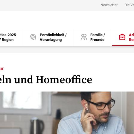
Newsletter
Die V
tlas 2025
Persönlichkeit /
Familie /
Arb
/ Region
Veranlagung
Freunde
Be
öffnen
öffnen
öffnen
RUF
ln und Homeoffice