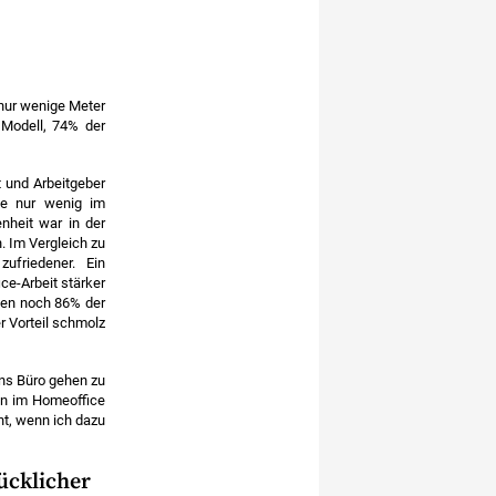
 nur wenige Meter
 Modell, 74% der
 und Arbeitgeber
ie nur wenig im
nheit war in der
. Im Vergleich zu
ufriedener. Ein
ce-Arbeit stärker
ten noch 86% der
r Vorteil schmolz
ins Büro gehen zu
en im Homeoffice
cht, wenn ich dazu
lücklicher