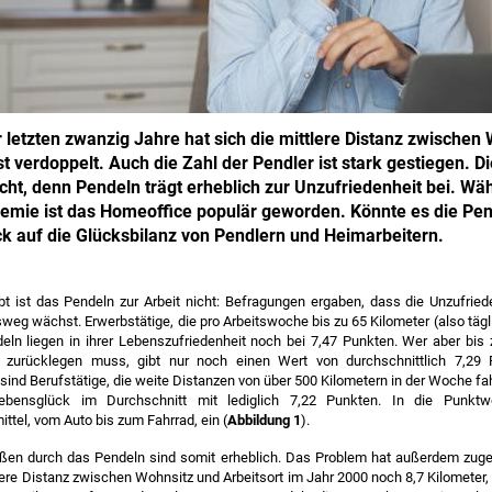
 letzten zwanzig Jahre hat sich die mittlere Distanz zwischen
st verdoppelt. Auch die Zahl der Pendler ist stark gestiegen. D
echt, denn Pendeln trägt erheblich zur Unzufriedenheit bei. Wä
mie ist das Homeoffice populär geworden. Könnte es die Pend
ick auf die Glücksbilanz von Pendlern und Heimarbeitern.
bt ist das Pendeln zur Arbeit nicht: Befragungen ergaben, dass die Unzufried
sweg wächst. Erwerbstätige, die pro Arbeitswoche bis zu 65 Kilometer (also tägl
eln liegen in ihrer Lebenszufriedenheit noch bei 7,47 Punkten. Wer aber bis
) zurücklegen muss, gibt nur noch einen Wert von durchschnittlich 7,29
sind Berufstätige, die weite Distanzen von über 500 Kilometern in der Woche f
ebensglück im Durchschnitt mit lediglich 7,22 Punkten. In die Punktw
tel, vom Auto bis zum Fahrrad, ein (
Abbildung 1
).
ßen durch das Pendeln sind somit erheblich. Das Problem hat außerdem zu
tlere Distanz zwischen Wohnsitz und Arbeitsort im Jahr 2000 noch 8,7 Kilometer, 