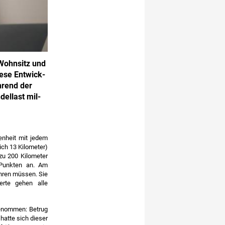
 Wohnsitz und
iese Entwick-
hrend der
ellast mil-
enheit mit jedem
ich 13 Kilometer)
 zu 200 Kilometer
 Punkten an. Am
ahren müssen. Sie
erte gehen alle
genommen: Betrug
hatte sich dieser