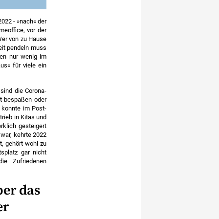
ar
2022 - »nach« der
e
eoffice, vor der
 Wer von zu Hause
beit pendeln muss
.
den nur wenig im
s« für viele ein
sind die Corona-
it bespaßen oder
 konnte im Post-
rieb in Kitas und
rklich gesteigert
 war, kehrte 2022
t, gehört wohl zu
splatz gar nicht
die Zufriedenen
ber das
er