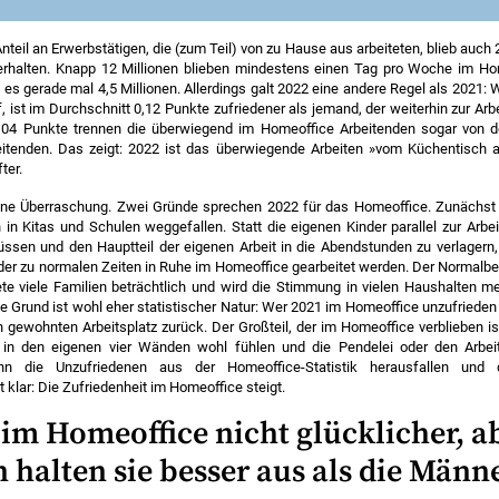
kung:
Lebenszufriedenheit von 0 (»ganz und gar zufrieden«) bis 10 (»ganz und g
ieden«).
nteil an Erwerbstätigen, die (zum Teil) von zu Hause aus arbeiteten, blieb auch 
is zweier OLS-Regressionen unter Konstanthaltung verschiedener Variablen wi
erhalten. Knapp 12 Millionen blieben mindestens einen Tag pro Woche im Hom
echt, Alter, Einkommen, Berufsstellung, Arbeitszeit etc.
s gerade mal 4,5 Millionen. Allerdings galt 2022 eine andere Regel als 2021:
f, ist im Durchschnitt 0,12 Punkte zufriedener als jemand, der weiterhin zur Ar
:
Eigene Berechnungen auf Grundlage des Sozio-oekonomischen Panels (v33.1)
0,04 Punkte trennen die überwiegend im Homeoffice Arbeitenden sogar von 
itenden. Das zeigt: 2022 ist das überwiegende Arbeiten »vom Küchentisch au
ter.
ine Überraschung. Zwei Gründe sprechen 2022 für das Homeoffice. Zunächst 
in Kitas und Schulen weggefallen. Statt die eigenen Kinder parallel zur Arbe
ssen und den Hauptteil der eigenen Arbeit in die Abendstunden zu verlagern,
er zu normalen Zeiten in Ruhe im Homeoffice gearbeitet werden. Der Normalbet
te viele Familien beträchtlich und wird die Stimmung in vielen Haushalten me
e Grund ist wohl eher statistischer Natur: Wer 2021 im Homeoffice unzufrieden
 gewohnten Arbeitsplatz zurück. Der Großteil, der im Homeoffice verblieben is
 in den eigenen vier Wänden wohl fühlen und die Pendelei oder den Arbeit
n die Unzufriedenen aus der Homeoffice-Statistik herausfallen und 
t klar: Die Zufriedenheit im Homeoffice steigt.
im Homeoffice nicht glücklicher, a
 halten sie besser aus als die Männ