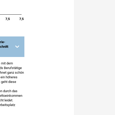
rie-
chnitt
.
e mit dem
ds Berufstätige
echnet ganz schön
r ein höheres
 geht diese
en durch das
 Nettoeinkommen
ht leidet.
rbeitsplatz