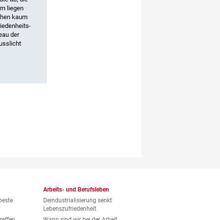
rn liegen
schen kaum
iedenheits­
eau der
usslicht
Arbeits- und Berufsleben
beste
Deindustrialisierung senkt
Lebenszufriedenheit
reffen
Wann sind wir bei der Arbeit