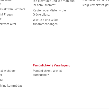
Die Tretmühle und wie man aus
n
ihr herauskommt
Ledig, verheiratet, g
es aktiven Rentners
Kaufen oder Mieten – die
ht Frauen
Glücksbilanz
er
Wie Geld und Glück
ck vom Alter
zusammenhängen
Persönlichkeit / Veranlagung
st wichtiger
Persönlichkeit: Wer ist
er
zufriedener?
ohl
ühling kommt das