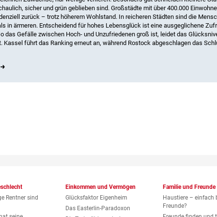
schaulich, sicher und grün geblieben sind. Großstädte mit über 400.000 Einwohne
enziell zurück – trotz höherem Wohlstand. In reicheren Städten sind die Men
als in ärmeren. Entscheidend für hohes Lebensglück ist eine ausgeglichene Zufr
Wo das Gefälle zwischen Hoch- und Unzufriedenen groß ist, leidet das Glücksniv
. Kassel führt das Ranking erneut an, während Rostock abgeschlagen das Schl
eschlecht
Einkommen und Vermögen
Familie und Freunde
ge Rentner sind
Glücksfaktor Eigenheim
Haustiere – einfach 
Freunde?
Das Easterlin-Paradoxon
hat seine
Freunde finden und t