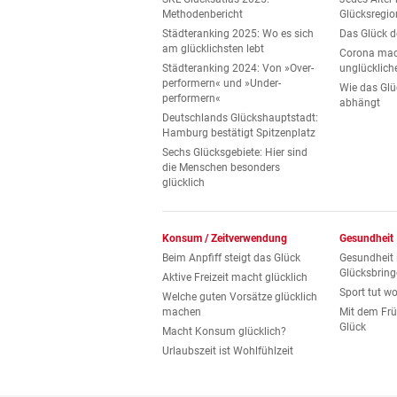
Methodenbericht
Glücksregio
Städteranking 2025: Wo es sich
Das Glück d
am glücklichsten lebt
Corona mac
Städteranking 2024: Von »Over­
unglücklich
performern« und »Under­
Wie das Glü
performern«
abhängt
Deutschlands Glückshauptstadt:
Hamburg bestätigt Spitzenplatz
Sechs Glücksgebiete: Hier sind
die Menschen besonders
glücklich
Konsum / Zeitverwendung
Gesundheit
Beim Anpfiff steigt das Glück
Gesundheit i
Glücksbring
Aktive Freizeit macht glücklich
Sport tut w
Welche guten Vorsätze glücklich
machen
Mit dem Fr
Glück
Macht Konsum glücklich?
Urlaubszeit ist Wohlfühlzeit