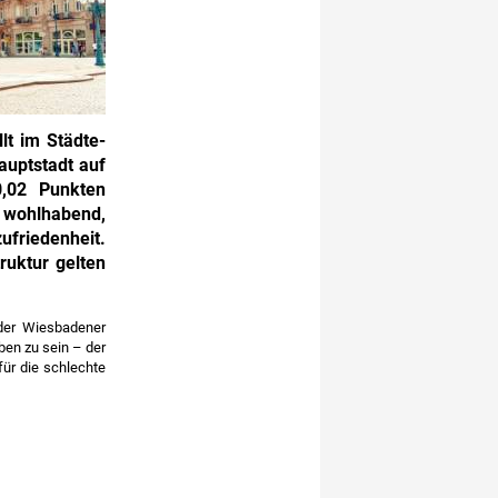
lt im Städte­
auptstadt auf
0,02 Punkten
 wohlhabend,
zufriedenheit.
ruktur gelten
 der Wiesbadener
ben zu sein – der
für die schlechte