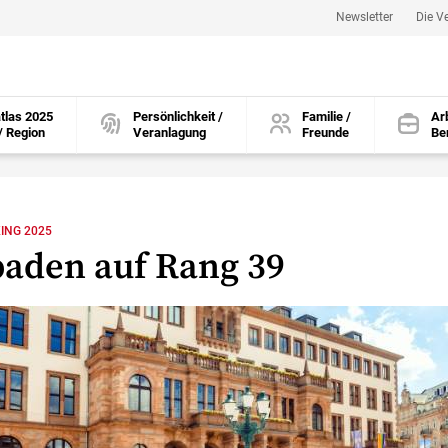
Newsletter
Die V
tlas 2025
Persönlichkeit /
Familie /
Arb
/ Region
Veranlagung
Freunde
Be
öffnen
öffnen
öffnen
ING 2025
aden auf Rang 39