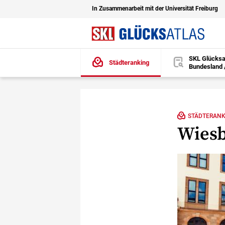
In Zusammenarbeit mit der Universität Freiburg
SKL Glücksa
Städteranking
Bundesland 
öffnen
Zu den Hauptinhalten springen
STÄDTERANK
Wiesb