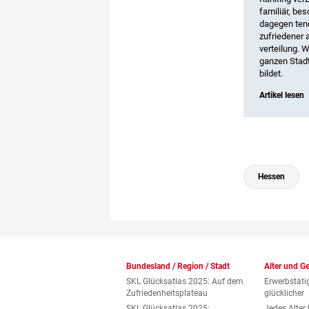
familiär, be
dagegen tend
zufriedener 
verteilung. 
ganzen Stadt
bildet.
Artikel lesen
Hessen
Bundesland / Region / Stadt
Alter und G
SKL Glücksatlas 2025: Auf dem
Erwerbstäti
Zufriedenheitsplateau
glücklicher
SKL Glücksatlas 2025:
Jedes Alter 