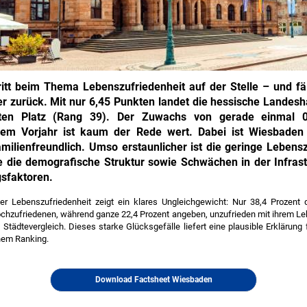
itt beim Thema Lebenszufriedenheit auf der Stelle – und fäl
er zurück. Mit nur 6,45 Punkten landet die hessische Landesh
ten Platz (Rang 39). Der Zuwachs von gerade einmal 
em Vorjahr ist kaum der Rede wert. Dabei ist Wiesbaden
milien­freundlich. Umso erstaunlicher ist die geringe Lebens­
 die demografische Struktur sowie Schwächen in der Infrast
gsfaktoren.
der Lebenszufriedenheit zeigt ein klares Ungleichgewicht: Nur 38,4 Prozent
chzufriedenen, während ganze 22,4 Prozent angeben, unzufrieden mit ihrem Le
Städtevergleich. Dieses starke Glücksgefälle liefert eine plausible Erklärung 
inem Ranking.
Download Factsheet Wiesbaden